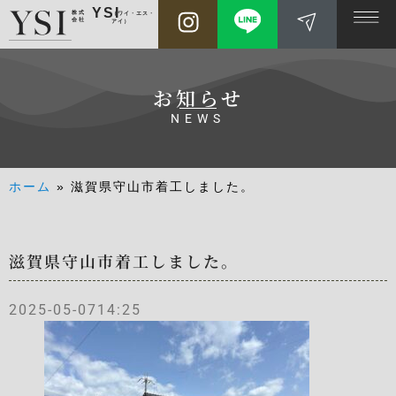
YSI
株式
（ワイ・エス・
会社
アイ）
お知らせ
NEWS
ホーム
»
滋賀県守山市着工しました。
滋賀県守山市着工しました。
2025-05-07
14:25