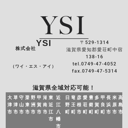
YSI
〒529-1314
株式会社
滋賀県愛知郡愛荘町中宿
138-16
tel.0749-47-4052
（ワイ・エス・アイ）
fax.0749-47-5314
滋賀県全域対応可能！
大
草
守
栗
野
甲
湖
東
近
日
竜
彦
愛
豊
多
甲
長
米
高
津
津
山
東
洲
賀
南
近
江
野
王
根
荘
郷
賀
良
浜
原
島
市
市
市
市
市
市
市
江
八
町
町
市
町
町
町
町
市
市
市
市
幡
市